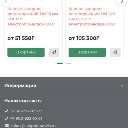
Клапан запорно-
Клапан запорно-
регулирующий DN 15 мм
регулирующий DN 100
КПСР с
мм КПСР с
электроприводом DAV
электроприводом DAV
от 51 558₽
от 105 300₽
В корзину
В корзину
Информация
Наши контакты
+7 3822 67-69-23
+7 900-922-10-61
zakaz@klapan-servis.ru