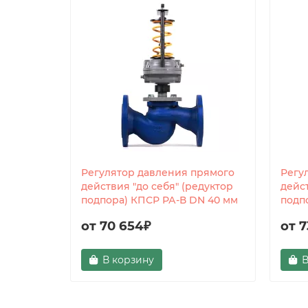
Регулятор давления прямого
Регу
действия "до себя" (редуктор
дейст
подпора) КПСР РА-В DN 40 мм
подп
от 70 654₽
от 7
В корзину
В