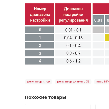
регулятор кпср
регулятор диаметр 32
кпср КП
Похожие товары