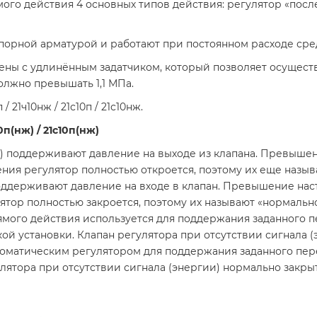
го действия 4 основных типов действия: регулятор «после 
порной арматурой и работают при постоянном расходе сре
ены с удлинённым задатчиком, который позволяет осущест
лжно превышать 1,1 МПа.
 21ч10нж / 21с10п / 21с10нж.
п(нж) / 21с10п(нж)
А) поддерживают давление на выходе из клапана. Превыше
ения регулятор полностью откроется, поэтому их еще назы
поддерживают давление на входе в клапан. Превышение на
лятор полностью закроется, поэтому их называют «нормальн
рямого действия используется для поддержания заданного
й установки. Клапан регулятора при отсутствии сигнала (
втоматическим регулятором для поддержания заданного пер
лятора при отсутствии сигнала (энергии) нормально закрыт