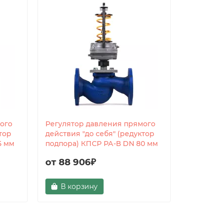
ого
Регулятор давления прямого
Регулят
тор
действия "до себя" (редуктор
действия
5 мм
подпора) КПСР РА-В DN 80 мм
подпора
от 88 906₽
от 114
В корзину
В ко