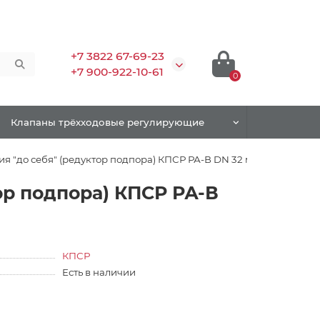
+7 3822 67-69-23
+7 900-922-10-61
0
Клапаны трёхходовые регулирующие
ия "до себя" (редуктор подпора) КПСР РА-В DN 32 мм
ор подпора) КПСР РА-В
КПСР
Есть в наличии