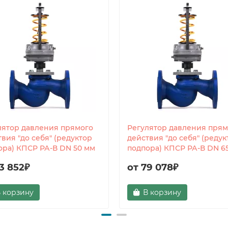
лятор давления прямого
Регулятор давления прям
вия "до себя" (редуктор
действия "до себя" (редук
ора) КПСР РА-В DN 50 мм
подпора) КПСР РА-В DN 6
3 852₽
от 79 078₽
 корзину
В корзину