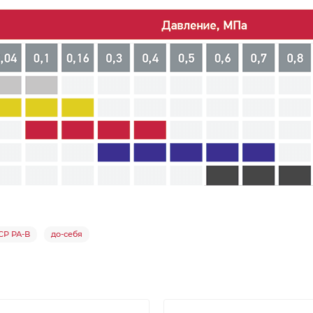
СР РА-В
до-себя